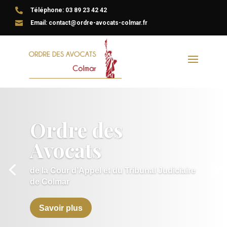

Téléphone: 03 89 23 42 42

Email: contact@ordre-avocats-colmar.fr
Ordre des
Avocats
de la Cour d’Appel et du Tribunal Judiciaire
de Colmar
Savoir plus