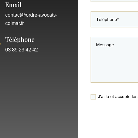
Email
contact@ordre-avocats-
colmar.fr
Téléphone

03 89 23 42 42
J'ai lu et accepte le