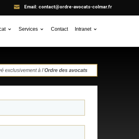

Email: contact@ordre-avocats-colmar.fr
cat
Services
Contact
Intranet
yé exclusivement à l’
Ordre des avocats