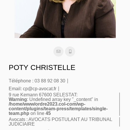
POTY CHRISTELLE
Téléphone :
03 88 92 08 30
Email:
cp@cp-avocat.fr
9 rue Kemann 67600 SELESTAT:
Warning
: Undefined array key "_content" in
/home/www/ordre2023.col-com/wp-
content/plugins/team-press/templates/single-
team.php
on line
45
Avocats :
AVOCATS POSTULANT AU TRIBUNAL
JUDICIAIRE