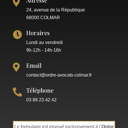
Adresse

24, avenue de la République
68000 COLMAR
Horaires

Lundi au vendredi
9h-12h - 14h-16h
Email

contact@ordre-avocats-colmar.fr
Téléphone

03 89 23 42 42
Le formulaire est envoyé exclusivement à l’
Ordre