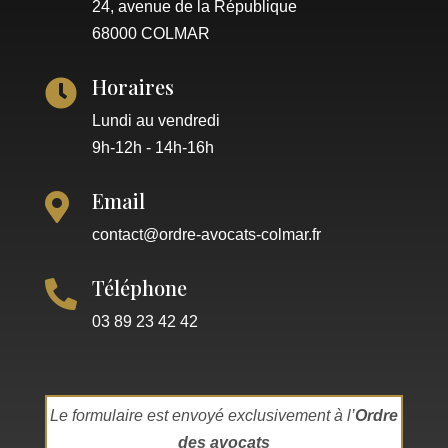
24, avenue de la République
68000 COLMAR
Horaires

Lundi au vendredi
9h-12h - 14h-16h
Email

contact@ordre-avocats-colmar.fr
Téléphone

03 89 23 42 42
Le formulaire est envoyé exclusivement à l’
Ordre
des avocats